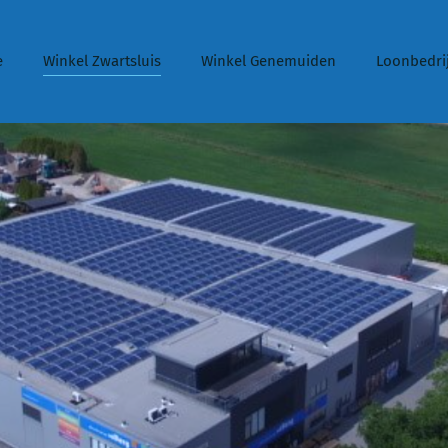
e
Winkel Zwartsluis
Winkel Genemuiden
Loonbedrij