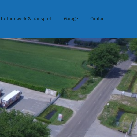
f / loonwerk & transport
Garage
Contact