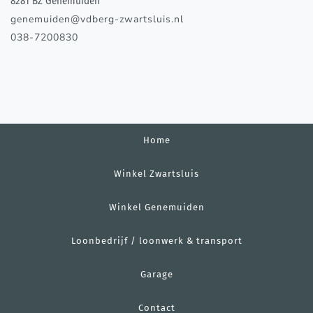
8281 BZ Genemuiden
genemuiden@vdberg-zwartsluis.nl
038-7200830
Home
Winkel Zwartsluis
Winkel Genemuiden
Loonbedrijf / loonwerk & transport
Garage
Contact